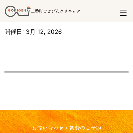
コ
三番町ごきげんクリニック
ン
テ
開催日: 3月 12, 2026
ン
ツ
へ
ス
キ
ッ
プ
お問い合わせ・初診のご予約