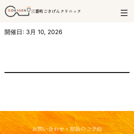
コ
三番町ごきげんクリニック
ン
テ
開催日: 3月 10, 2026
ン
ツ
へ
ス
キ
ッ
プ
お問い合わせ・初診のご予約