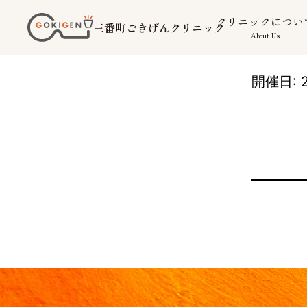
コ
クリニックについ
三番町ごきげんクリニック
ン
About Us
テ
ン
開催日: 2
ツ
へ
ス
キ
ッ
プ