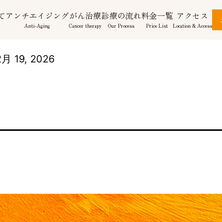
て
アンチエイジング
がん治療
診療の流れ
料金一覧
アクセス
Anti-Aging
Cancer therapy
Our Process
Price List
Location & Access
月 19, 2026