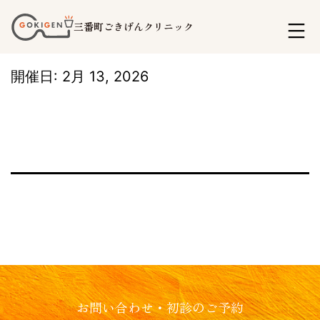
コ
三番町ごきげんクリニック
ン
テ
開催日: 2月 13, 2026
ン
ツ
へ
ス
キ
ッ
プ
お問い合わせ・初診のご予約