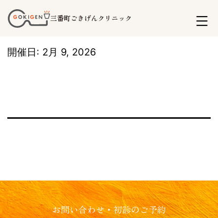
コ
三番町ごきげんクリニック
ン
テ
開催日: 2月 9, 2026
ン
ツ
へ
ス
キ
ッ
プ
お問い合わせ・初診のご予約