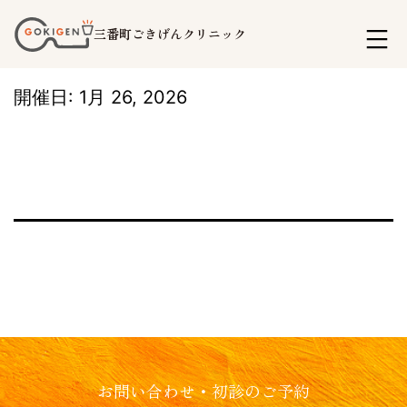
コ
三番町ごきげんクリニック
ン
テ
開催日: 1月 26, 2026
ン
ツ
へ
ス
キ
ッ
プ
お問い合わせ・初診のご予約