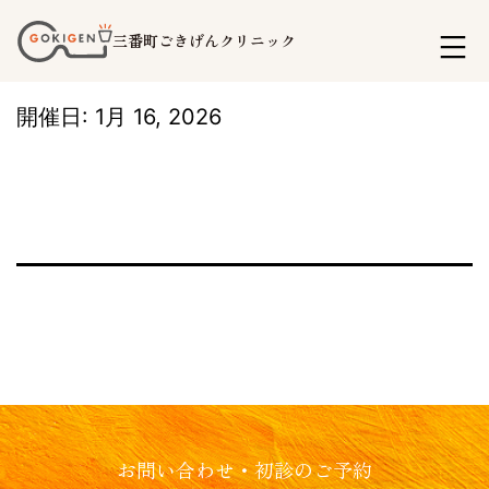
コ
三番町ごきげんクリニック
ン
テ
開催日: 1月 16, 2026
ン
ツ
へ
ス
キ
ッ
プ
お問い合わせ・初診のご予約