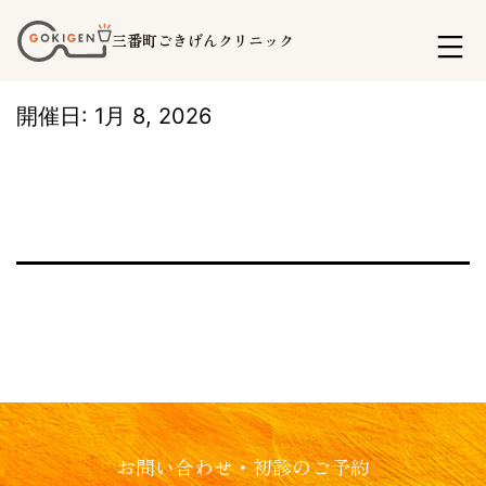
コ
三番町ごきげんクリニック
ン
テ
開催日: 1月 8, 2026
ン
ツ
へ
ス
キ
ッ
プ
お問い合わせ・初診のご予約