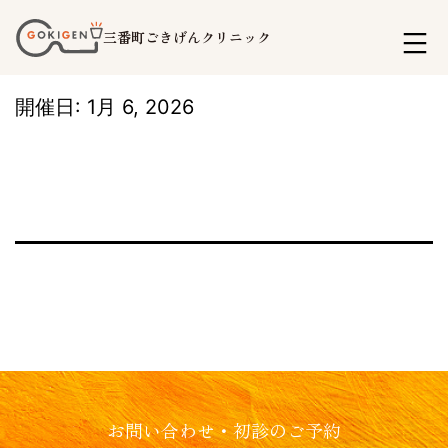
コ
三番町ごきげんクリニック
ン
テ
開催日: 1月 6, 2026
ン
ツ
へ
ス
キ
ッ
プ
お問い合わせ・初診のご予約