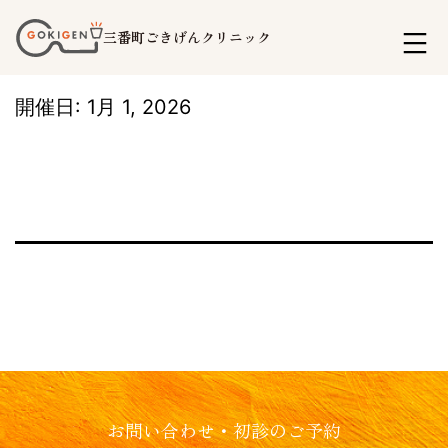
コ
三番町ごきげんクリニック
ン
テ
開催日: 1月 1, 2026
ン
ツ
へ
ス
キ
ッ
プ
お問い合わせ・初診のご予約