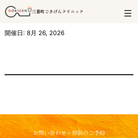
コ
三番町ごきげんクリニック
ン
テ
開催日: 8月 26, 2026
ン
ツ
へ
ス
キ
ッ
プ
お問い合わせ・初診のご予約