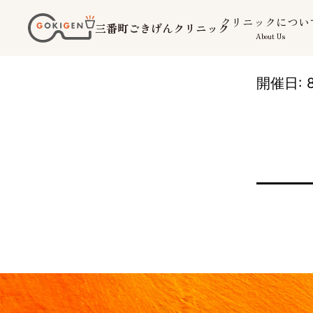
コ
クリニックについ
三番町ごきげんクリニック
ン
About Us
テ
ン
開催日: 8
ツ
へ
ス
キ
ッ
プ