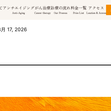
て
アンチエイジング
がん治療
診療の流れ
料金一覧
アクセス
Anti-Aging
Cancer therapy
Our Process
Price List
Location & Access
月 17, 2026