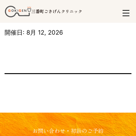
コ
三番町ごきげんクリニック
ン
テ
開催日: 8月 12, 2026
ン
ツ
へ
ス
キ
ッ
プ
お問い合わせ・初診のご予約