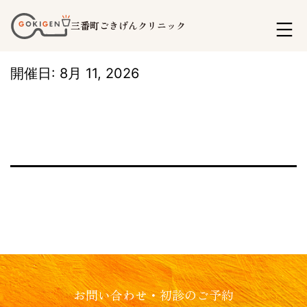
コ
三番町ごきげんクリニック
ン
テ
開催日: 8月 11, 2026
ン
ツ
へ
ス
キ
ッ
プ
お問い合わせ・初診のご予約