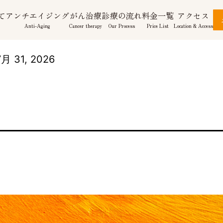
て
アンチエイジング
がん治療
診療の流れ
料金一覧
アクセス
Anti-Aging
Cancer therapy
Our Process
Price List
Location & Access
月 31, 2026