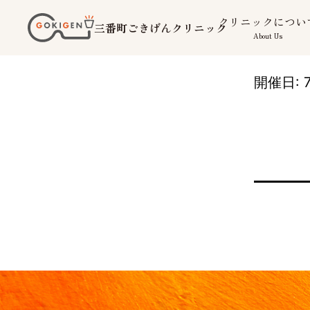
コ
クリニックについ
三番町ごきげんクリニック
ン
About Us
テ
ン
開催日: 7
ツ
へ
ス
キ
ッ
プ