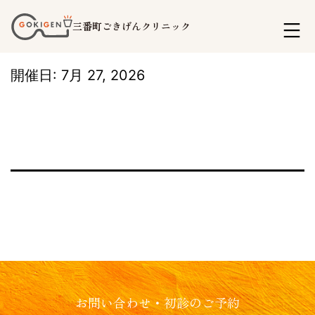
コ
三番町ごきげんクリニック
ン
テ
開催日: 7月 27, 2026
ン
ツ
へ
ス
キ
ッ
プ
お問い合わせ・初診のご予約