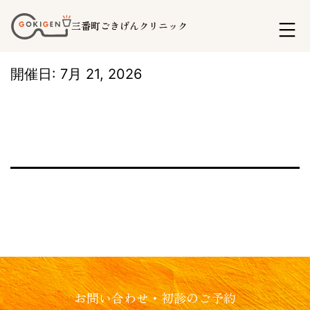
コ
三番町ごきげんクリニック
ン
テ
開催日: 7月 21, 2026
ン
ツ
へ
ス
キ
ッ
プ
お問い合わせ・初診のご予約