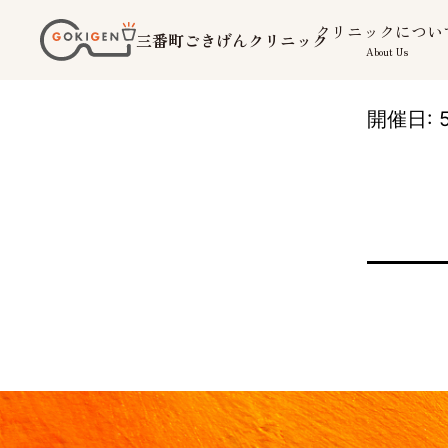
コ
クリニックについ
三番町ごきげんクリニック
ン
About Us
テ
ン
開催日: 5
ツ
へ
ス
キ
ッ
プ