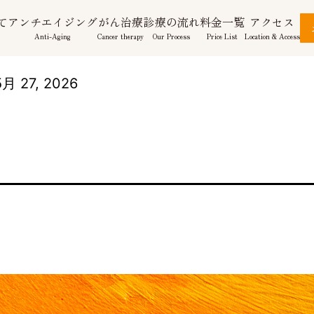
て
アンチエイジング
がん治療
診療の流れ
料金一覧
アクセス
Anti-Aging
Cancer therapy
Our Process
Price List
Location & Access
月 27, 2026