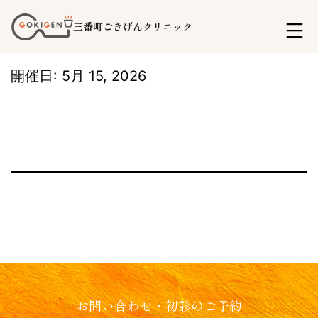
コ
三番町ごきげんクリニック
ン
テ
開催日: 5月 15, 2026
ン
ツ
へ
ス
キ
ッ
プ
お問い合わせ・初診のご予約