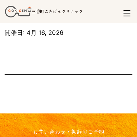
コ
三番町ごきげんクリニック
ン
テ
開催日: 4月 16, 2026
ン
ツ
へ
ス
キ
ッ
プ
お問い合わせ・初診のご予約