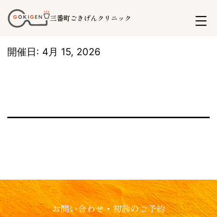
コ
三番町ごきげんクリニック
ン
テ
開催日: 4月 15, 2026
ン
ツ
へ
ス
キ
ッ
プ
お問い合わせ・初診のご予約