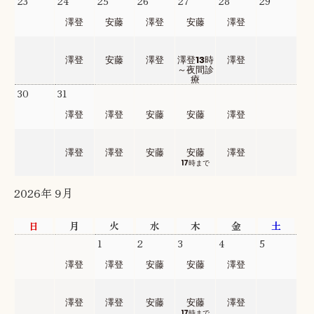
23
24
25
26
27
28
29
澤登
安藤
澤登
安藤
澤登
澤登
安藤
澤登
澤登13時
澤登
～夜間診
療
30
31
1
2
3
4
5
澤登
澤登
安藤
安藤
澤登
澤登
澤登
安藤
安藤
澤登
17時まで
2026年 9月
日
月
火
水
木
金
土
30
31
1
2
3
4
5
澤登
澤登
安藤
安藤
澤登
澤登
澤登
安藤
安藤
澤登
17時まで