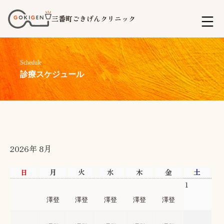
コ
三番町ごきげんクリニック
ン
テ
ン
Schedule
ツ
診療スケジュール
へ
ス
キ
ッ
2026年 8月
プ
日
月
火
水
木
金
土
26
27
28
29
30
31
1
澤登
澤登
澤登
澤登
澤登