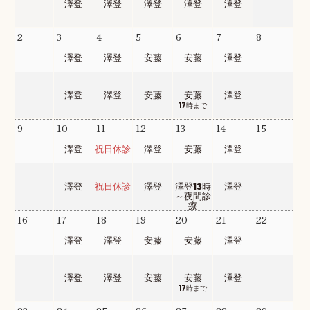
澤登
澤登
澤登
澤登
澤登
2
3
4
5
6
7
8
澤登
澤登
安藤
安藤
澤登
澤登
澤登
安藤
安藤
澤登
17時まで
9
10
11
12
13
14
15
澤登
祝日休診
澤登
安藤
澤登
澤登
祝日休診
澤登
澤登13時
澤登
～夜間診
療
16
17
18
19
20
21
22
澤登
澤登
安藤
安藤
澤登
澤登
澤登
安藤
安藤
澤登
17時まで