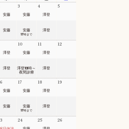
2
3
4
5
安藤
安藤
澤登
安藤
安藤
澤登
17時まで
9
10
11
12
澤登
安藤
澤登
澤登
澤登13時～
澤登
夜間診療
6
17
18
19
安藤
安藤
澤登
安藤
安藤
澤登
17時まで
3
24
25
26
祝日休診
安藤
澤登