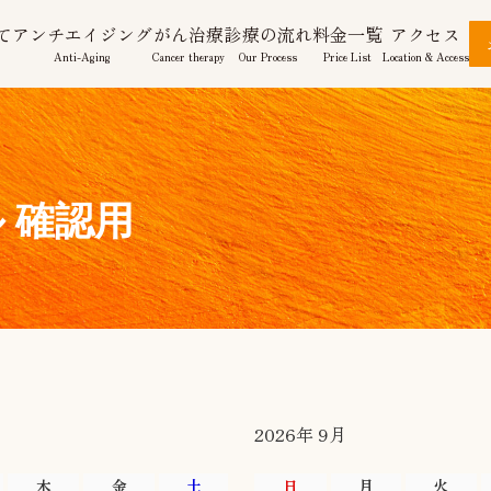
て
アンチエイジング
がん治療
診療の流れ
料金一覧
アクセス
Anti-Aging
Cancer therapy
Our Process
Price List
Location & Access
 確認用
2026年 9月
木
金
土
日
月
火