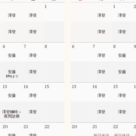
30
31
1
30
31
1
澤登
澤登
澤登
澤登
澤登
澤登
澤登
澤登
6
7
8
6
7
8
安藤
澤登
澤登
安藤
安藤
澤登
澤登
安藤
17時まで
13
14
15
13
14
15
1
安藤
澤登
澤登
澤登
澤登13時～
澤登
澤登
澤登
夜間診療
20
21
22
20
21
22
2
安藤
澤登
祝日休診
祝日休診