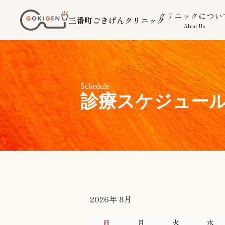
コ
クリニックについ
三番町ごきげんクリニック
ン
About Us
テ
ン
ツ
Schedule
へ
診療スケジュール
ス
キ
ッ
プ
2026年 8月
日
月
火
水