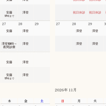
安藤
澤登
祝日休診
祝日休診
17時まで
27
28
29
27
28
29
安藤
澤登
澤登
澤登
澤登13時～
澤登
澤登
澤登
夜間診療
3
4
5
安藤
澤登
安藤
澤登
17時まで
2026年 11月
木
金
土
日
月
火