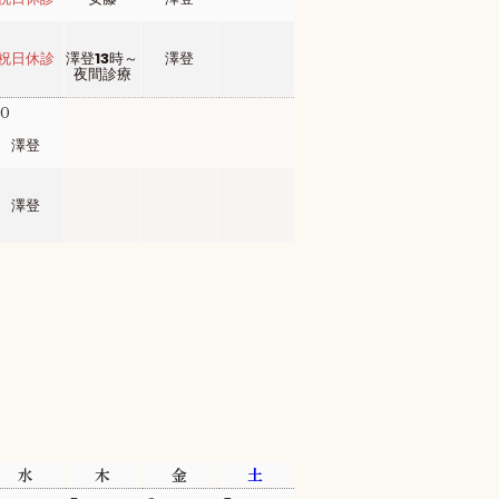
祝日休診
澤登13時～
澤登
夜間診療
30
1
2
3
澤登
澤登
水
木
金
土