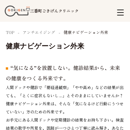
コ
三番町ごきげんクリニック
ン
テ
TOP
アンチエイジング
健康ナビゲーション外来
ン
ツ
健康ナビゲーション外来
へ
ス
“気になる”を放置しない。健診結果から、未来
キ
の健康をつくる外来です。
ッ
人間ドックや健診で「要経過観察」「やや高め」などの結果が出
プ
ても、「とくに症状もないし…」とそのままにしていませんか？
健康ナビゲーション外来は、そんな「気になるけど行動にうつせ
ていない」方のための外来です。
お手元にある人間ドックや定期健診の結果をお持ち下さい。検査
結果の数字や所見を、医師が一つひとつ丁寧に読み解き、あなた