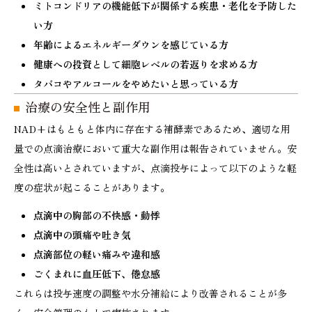
ミトコンドリアの機能低下が関係する疾患・老化を予防した
が、目的や身体の状態に応じて使い分けること
い方
が、より効果的なアプローチと言えるでしょう。
年齢によるエネルギーダウンを感じている方
健康への投資として細胞レベルの若返りを求める方
タバコやアルコールをやめたいと思っている方
治療の安全性と副作用
NAD+はもともと体内に存在する補酵素であるため、適切な用
量での点滴治療において重大な副作用は報告されていません。安
全性は高いとされていますが、点滴投与によって以下のような軽
度の症状が起こることがあります。
点滴中の胸部の不快感・動悸
点滴中の頭痛や吐き気
点滴部位の軽い痛みや違和感
ごくまれに血圧低下、倦怠感
これらは投与速度の調整や水分補給により改善されることが多