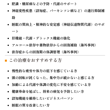
肥満・糖尿病などの予防・代謝のサポート
神経保護など、生命維持に不可欠な働きを担う補
神経変性疾患（認知症、パーキンソン病など）の進行抑制補
酵素です。NMNを摂取することによってNAD+の
助
体内レベルを高め、これらの重要な生理機能を間
睡眠の質向上・精神的な安定感（神経伝達物質代謝）のサポ
接的にサポートすることが期待されています。
ート
一方で、NMNはあくまで前駆体であるため、
肝機能・代謝・デトックス機能の強化
アルコール依存や薬物依存からの回復補助（海外事例）
NAD+として効果を発揮するまでに変換プロセス
依存症からの回復期の体調管理（海外事例）
を経る必要があります。そのため、NAD+を直接
この治療をおすすめする方
補充する点滴療法は、より速やかに、かつダイレ
クトに作用するという特長があります。
慢性的な疲労や体力の低下を感じている方
以前は、NAD+は分子が大きすぎて細胞に直接取
頭の回転が鈍くなった、集中力が続かないと感じる方
加齢による代謝や体調の変化に不安を感じている方
り込まれないといわれていましたが、最近の研究
健康寿命を延ばし、将来の病気を予防したい方
ではNAD+が直接細胞に取り込まれ、その効果を
認知機能を維持したいビジネスパーソン
発揮することが明らかになっています。
睡眠の質を改善したい方
NMNとNAD+はいずれも重要な代謝関連物質です