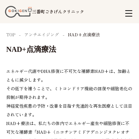
コ
三番町ごきげんクリニック
ン
テ
TOP
アンチエイジング
NAD+点滴療法
ン
ツ
NAD+点滴療法
へ
ス
エネルギー代謝やDNA修復に不可欠な補酵素NAD+は、加齢と
キ
ともに減少します。
ッ
その低下を補うことで、ミトコンドリア機能の回復や細胞老化の
抑制が期待されます。
プ
神経変性疾患の予防・改善を目指す先進的な再生医療として注目
されています。
NAD+療法は、私たちの体内でエネルギー産生や細胞修復に不
可欠な補酵素「NAD+（ニコチンアミドアデニンジヌクレオチ