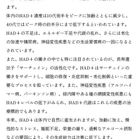
ます。
体内のNAD+濃度は10代後半をピークに加齢とともに減少し、
40代ではピーク時の約半分にまで低下するといわれています。
NAD+の不足は、エネルギー不足や代謝の乱れ、さらには老化
の加速や糖尿病、神経変性疾患などの生活習慣病の一因になると
されています。
また、NAD+の働きの中でも特に注目されているのが、長寿遺
伝子「サーチュイン」の活性化です。NAD+はサーチュインの
働きをサポートし、細胞の修復・炎症抑制・老化制御といった重
要なプロセスを担っています。また、神経変性疾患（アルツハイ
マー病、パーキンソン病）、緑内障やある種の網膜変性疾患にも
NAD+レベルの低下がみられ、NAD+代謝はこれらの疾患の治
療標的でもあります。
本来、NAD+は体内で自然に産生されますが、加齢に加え、慢
性的なストレス、睡眠不足、栄養の偏り、過剰なアルコール摂取
などの要因により、その生成能力は次第に低下します。