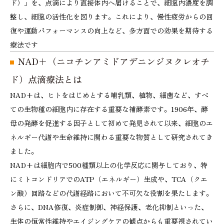
ド）」を、点滴により直接体内へ届けることで、細胞内濃度を調
整し、細胞の活性化を図ります。これにより、慢性疲労からの回
復や運動パフォーマンスの向上など、多方面での効果を期待する
療法です
NAD+（ニコチンアミドアデニンジヌクレオチ
ド）点滴療法とは
NAD+は、ヒトをはじめとする哺乳類、植物、細菌など、すべ
ての生物種の細胞内に存在する重要な補酵素です。1906年、酵
母の発酵を促進する因子として初めて発見されて以来、細胞のエ
ネルギー代謝や生命維持に関わる重要な物質として研究されてき
ました。
NAD+は細胞内で500種類以上の化学反応に関与しており、特
にミトコンドリアでのATP（エネルギー）生成や、TCA（クエ
ン酸）回路などの代謝経路において不可欠な役割を果たします。
さらに、DNA修復、炎症制御、神経保護、老化抑制といった、
生体の恒常性維持やエイジングケアの観点からも重要視されてい