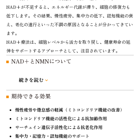
NAD+が不足すると、エネルギー代謝が滞り、細胞の修復力も
低下します。その結果、慢性疲労、集中力の低下、認知機能の衰
え、老化の進行といった不調の原因となることが分かってきてい
ます。
NAD+療法は、細胞レベルから活力を取り戻し、健康寿命の延
伸をサポートするアプローチとして、注目されています。
NAD+とNMNについて
近年、エイジングケアや健康維持の分野で注目を
集めているNMN（ニコチンアミドモノヌクレオチ
ド）は、NAD+（ニコチンアミドアデニンジヌク
期待できる効果
レオチド）の“前駆体”となる物質です。NMNは体
内に取り込まれると、細胞内で「ニコチンアミダ
慢性疲労や倦怠感の軽減（ミトコンドリア機能の改善）
ーゼ（NMNアーゼ）」などの酵素によって変換さ
ミトコンドリア機能の活性化による抗加齢作用
れ、NAD+として再合成されます。
サーチュイン遺伝子活性化による抗老化作用
集中力・記憶力・認知機能のサポート
NAD+は、エネルギー代謝・DNA修復・抗炎症・