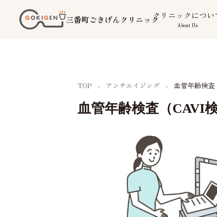
コ
クリニックについ
三番町ごきげんクリニック
ン
About Us
テ
ン
ツ
TOP
アンチエイジング
血管年齢検査（
へ
ス
血管年齢検査（CAVI
キ
ッ
プ