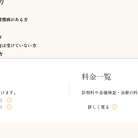
方
習慣病がある方
方
査は受けていない方
方
料金一覧
だけます。
診察料や各種検査・治療の料
ル）
ル）
詳しく見る