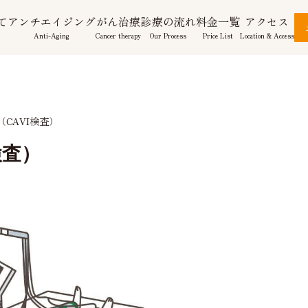
て
アンチエイジング
がん治療
診療の流れ
料金一覧
アクセス
Anti-Aging
Cancer therapy
Our Process
Price List
Location & Access
CAVI検査）
検査）